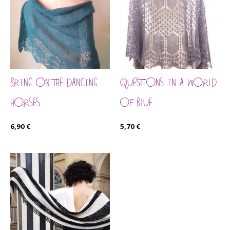
BRING ON THE DANCING
QUESTIONS IN A WORLD
HORSES
OF BLUE
6,90
€
5,70
€