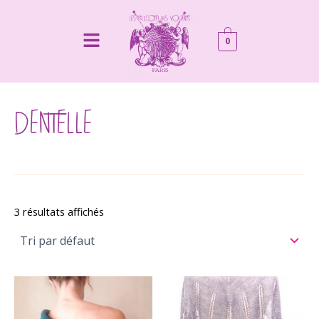
Aller
au
Menu
0
contenu
DENTELLE
3 résultats affichés