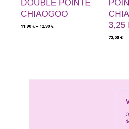
DOUBLE POINTE
POI
CHIAOGOO
CHI
3,25
11,90
€
–
12,90
€
72,00
€
V
O
d