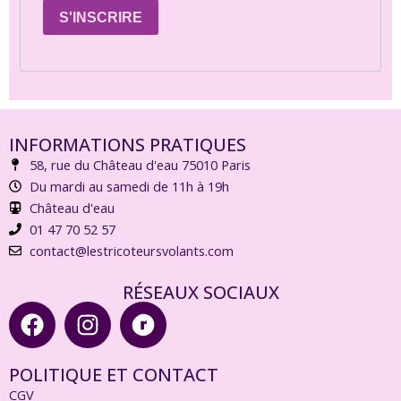
S'INSCRIRE
INFORMATIONS PRATIQUES
58, rue du Château d'eau 75010 Paris
Du mardi au samedi de 11h à 19h
Château d'eau
01 47 70 52 57
contact@lestricoteursvolants.com
RÉSEAUX SOCIAUX
F
I
R
a
n
a
c
s
v
POLITIQUE ET CONTACT
e
t
e
CGV