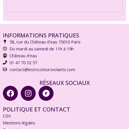
INFORMATIONS PRATIQUES
58, rue du Château d'eau 75010 Paris
Du mardi au samedi de 11h à 19h
Château d'eau
01 47 70 52 57
contact@lestricoteursvolants.com
RÉSEAUX SOCIAUX
F
I
R
a
n
a
c
s
v
POLITIQUE ET CONTACT
e
t
e
CGV
b
a
l
Mentions légales
o
g
r