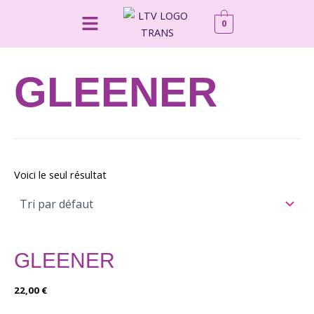
Aller
Menu
0
au
contenu
GLEENER
Voici le seul résultat
GLEENER
22,00
€