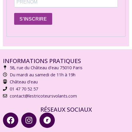
S'INSCRIRE
INFORMATIONS PRATIQUES
58, rue du Château d'eau 75010 Paris
Du mardi au samedi de 11h à 19h
Château d'eau
01 47 70 52 57
contact@lestricoteursvolants.com
RÉSEAUX SOCIAUX
F
I
R
a
n
a
c
s
v