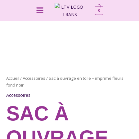
Aller
Menu
0
au
contenu
Accueil
/
Accessoires
/ Sac à ouvrage en toile – imprimé fleurs
fond noir
Accessoires
SAC À
OUVRAGE