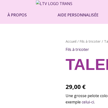
À PROPOS
AIDE PERSONNALISÉE
quantité
Accueil
/
Fils à tricoter
/ Ta
de
Fils à tricoter
Talent
TALE
29,00
€
Une grosse pelote color
exemple
celui-ci
.