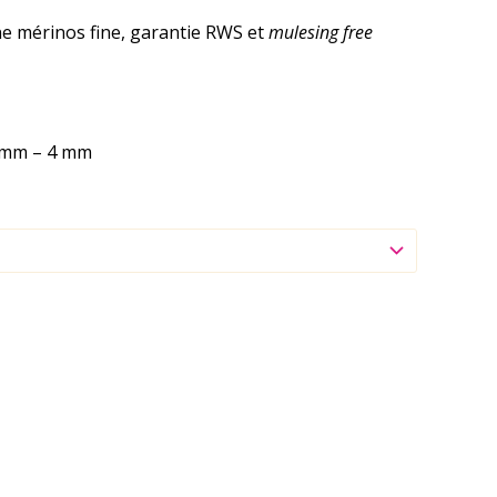
ne mérinos fine, garantie RWS et
mulesing free
 3 mm – 4 mm