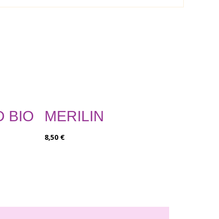
 BIO
MERILIN
8,50
€