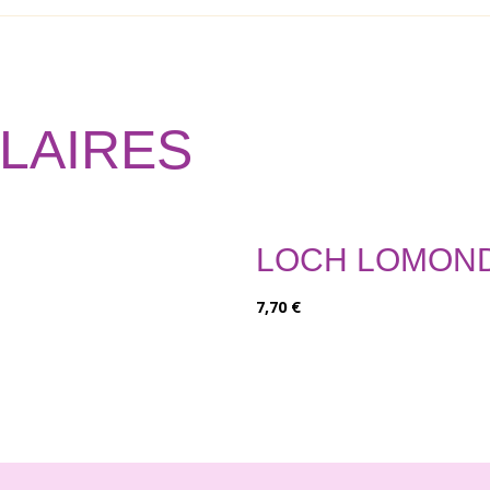
ILAIRES
LOCH LOMOND
7,70
€