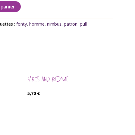
 panier
quettes :
fonty
,
homme
,
nimbus
,
patron
,
pull
PARIS AND ROME
5,70
€