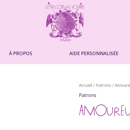
À PROPOS
AIDE PERSONNALISÉE
quantité
Accueil
/
Patrons
/ Amoureu
de
Patrons
Amoureux
Solitaires
AMOUREUX