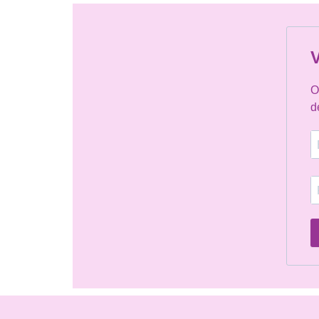
V
O
d