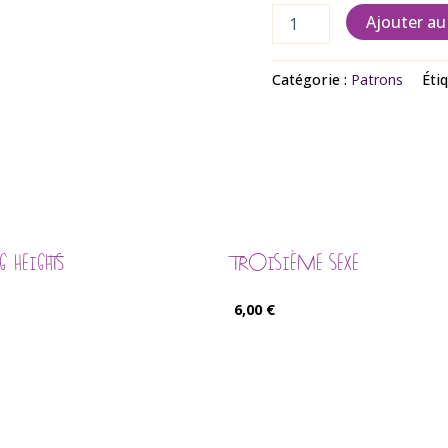
Ajouter au
Catégorie :
Patrons
Éti
G HEIGHTS
TROISIÈME SEXE
6,00
€