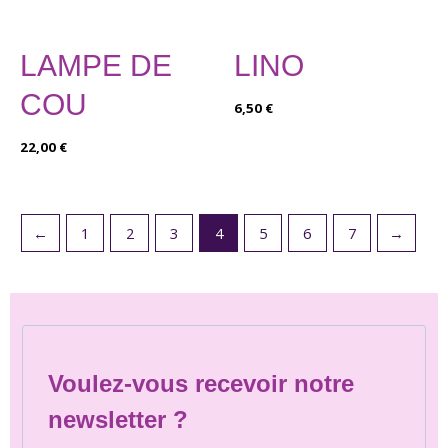
LAMPE DE
LINO
COU
6,50
€
22,00
€
←
1
2
3
4
5
6
7
→
Voulez-vous recevoir notre
newsletter ?