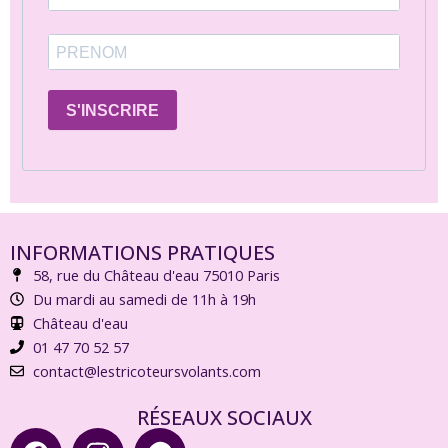
S'INSCRIRE
INFORMATIONS PRATIQUES
58, rue du Château d'eau 75010 Paris
Du mardi au samedi de 11h à 19h
Château d'eau
01 47 70 52 57
contact@lestricoteursvolants.com
RÉSEAUX SOCIAUX
F
I
R