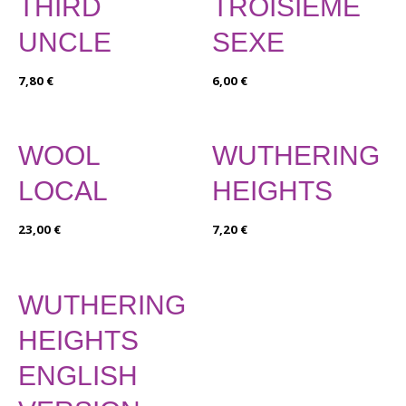
THIRD
TROISIÈME
UNCLE
SEXE
7,80
€
6,00
€
WOOL
WUTHERING
LOCAL
HEIGHTS
23,00
€
7,20
€
WUTHERING
HEIGHTS
ENGLISH