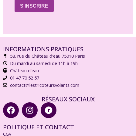
S'INSCRIRE
INFORMATIONS PRATIQUES
58, rue du Château d'eau 75010 Paris
Du mardi au samedi de 11h à 19h
Château d'eau
01 47 70 52 57
contact@lestricoteursvolants.com
RÉSEAUX SOCIAUX
F
I
R
a
n
a
c
s
v
POLITIQUE ET CONTACT
e
t
e
CGV