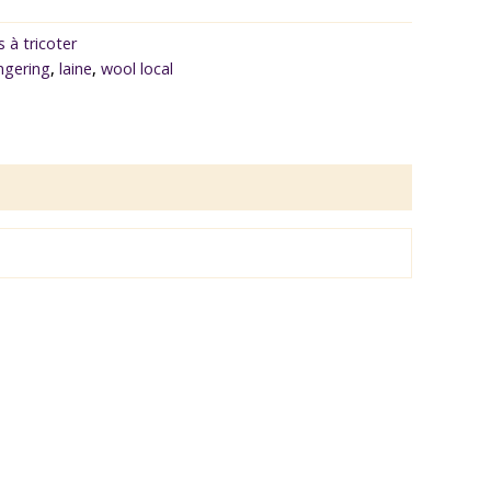
ls à tricoter
ingering
,
laine
,
wool local