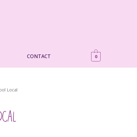
CONTACT
0
ol Local
CAL