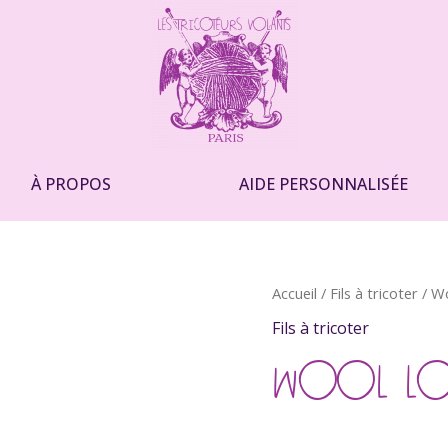
À PROPOS
AIDE PERSONNALISÉE
quantité
Accueil
/
Fils à tricoter
/ Wo
de
Fils à tricoter
Wool
Local
WOOL LO