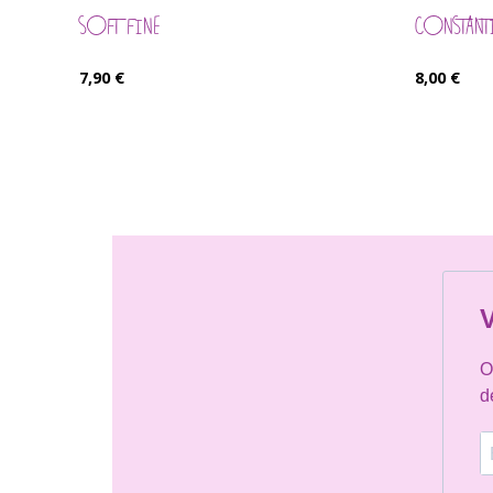
SOFT FINE
CONSTANT
7,90
€
8,00
€
V
O
d