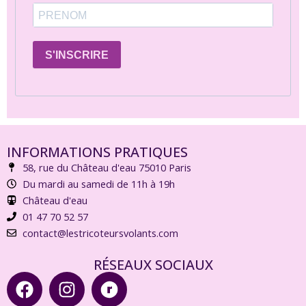
S'INSCRIRE
INFORMATIONS PRATIQUES
58, rue du Château d'eau 75010 Paris
Du mardi au samedi de 11h à 19h
Château d'eau
01 47 70 52 57
contact@lestricoteursvolants.com
RÉSEAUX SOCIAUX
F
I
R
a
n
a