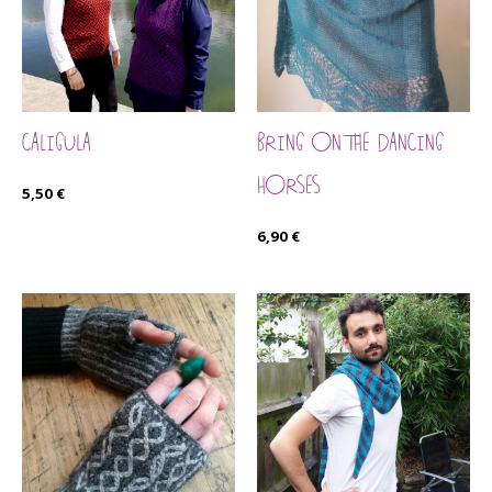
CALIGULA
BRING ON THE DANCING
HORSES
5,50
€
6,90
€