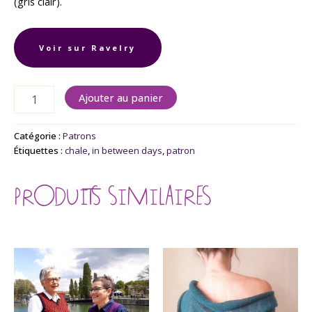
(gris clair).
Voir sur Ravelry
Ajouter au panier
Catégorie :
Patrons
Étiquettes :
chale
,
in between days
,
patron
PRODUITS SIMILAIRES